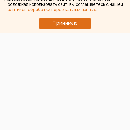
Продолжая использовать сайт, вы соглашаетесь с нашей
Политикой обработки персональных данных
.
Принимаю
© Фото из открытых источников
В Екатеринбурге выбирают проект благоустройства
территории вокруг собора святой Екатерины,
который планируется возвести в районе Театра
драмы. Соответствующее постановление
размещено на сайте мэрии. Прием заявок на