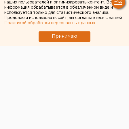
наших пользователей и оптимизировать контент. Вся
информация обрабатывается в обезличенном виде и
используется только для статистического анализа.
Продолжая использовать сайт, вы соглашаетесь с нашей
Политикой обработки персональных данных
.
Принимаю
© Фото из открытых источников
В праздник Светлого Христова Воскресения в ночь
на 8 апреля митрополит Екатеринбургский и
Верхотурский Кирилл совершил торжественное
богослужение в Свято-Троицком кафедральном