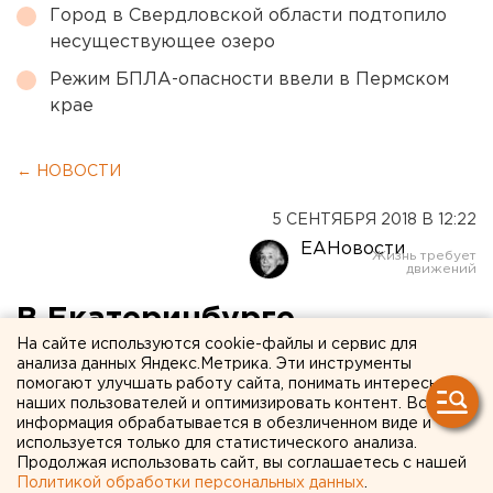
Город в Свердловской области подтопило
несуществующее озеро
Режим БПЛА-опасности ввели в Пермском
крае
← НОВОСТИ
5 СЕНТЯБРЯ 2018 В 12:22
ЕАНовости
В Екатеринбурге
На сайте используются cookie-файлы и сервис для
старинный коран меняют
анализа данных Яндекс.Метрика. Эти инструменты
помогают улучшать работу сайта, понимать интересы
на квартиру
наших пользователей и оптимизировать контент. Вся
информация обрабатывается в обезличенном виде и
используется только для статистического анализа.
Продолжая использовать сайт, вы соглашаетесь с нашей
Политикой обработки персональных данных
.