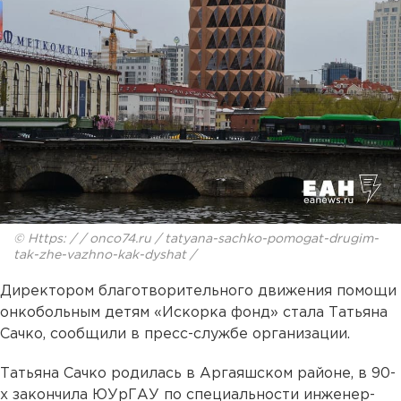
© Https: / / onco74.ru / tatyana-sachko-pomogat-drugim-
tak-zhe-vazhno-kak-dyshat /
Директором благотворительного движения помощи
онкобольным детям «Искорка фонд» стала Татьяна
Сачко, сообщили в пресс-службе организации.
Татьяна Сачко родилась в Аргаяшском районе, в 90-
х закончила ЮУрГАУ по специальности инженер-