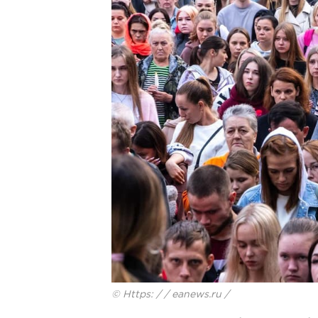
© Https: / / eanews.ru /