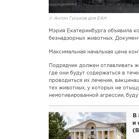
© Антон Гуськов для ЕАН
Мэрия Екатеринбурга объявила ко
безнадзорных животных. Документ
Максимальная начальная цена конт
Подрядчик должен отлавливать жи
где они будут содержаться в течен
проводиться их лечение, вакцина
тех животных, у которых не отыщ
немотивированной агрессии, будут
В
и
(