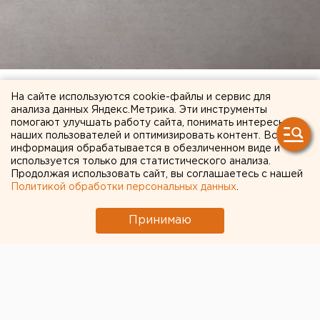
Доводы, которые приводятся в постановлении суда,
На сайте используются cookie-файлы и сервис для
анализа данных Яндекс.Метрика. Эти инструменты
он считает, мягко говоря, не убедительными. В
помогают улучшать работу сайта, понимать интересы
частности, указано, что преступление, в котором
наших пользователей и оптимизировать контент. Вся
подозревается Литреев, носит «повышенную
информация обрабатывается в обезличенном виде и
используется только для статистического анализа.
общественную опасность». Также суд подозревает,
Продолжая использовать сайт, вы соглашаетесь с нашей
что задержанный будет скрываться от следствия,
Политикой обработки персональных данных
.
так как имеет несколько заграничных паспортов,
один из которых находится на оформлении визы в
Принимаю
еще одно иностранное государство. Кроме того, он
не зарегистрирован на территории России и
работает в заграничной компании.
«При этом Литреев в браке не состоит, детей не
имеет. Анализ вышеизложенных обстоятельств