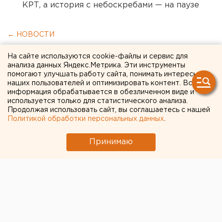
КРТ, а история с небоскребами — на паузе
← НОВОСТИ
На сайте используются cookie-файлы и сервис для
2 МАРТА 2020 В 11:43
анализа данных Яндекс.Метрика. Эти инструменты
ЕАНовости
помогают улучшать работу сайта, понимать интересы
наших пользователей и оптимизировать контент. Вся
информация обрабатывается в обезличенном виде и
Автопробеги, выставки,
используется только для статистического анализа.
Продолжая использовать сайт, вы соглашаетесь с нашей
кинофестиваль: диаспоры
Политикой обработки персональных данных
.
Екатеринбурга готовятся к
Принимаю
75-летию Победы