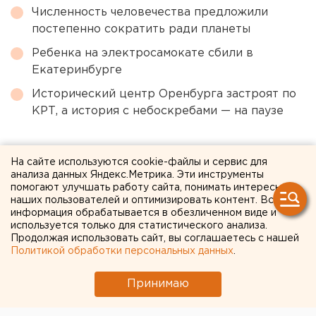
Численность человечества предложили
постепенно сократить ради планеты
Ребенка на электросамокате сбили в
Екатеринбурге
Исторический центр Оренбурга застроят по
КРТ, а история с небоскребами — на паузе
← НОВОСТИ
На сайте используются cookie-файлы и сервис для
анализа данных Яндекс.Метрика. Эти инструменты
2 МАРТА 2020 В 11:35
помогают улучшать работу сайта, понимать интересы
наших пользователей и оптимизировать контент. Вся
Ольга Лобовикова
информация обрабатывается в обезличенном виде и
используется только для статистического анализа.
Продолжая использовать сайт, вы соглашаетесь с нашей
Власти Екатеринбурга
Политикой обработки персональных данных
.
заказали исследование о
Принимаю
влиянии кремния на