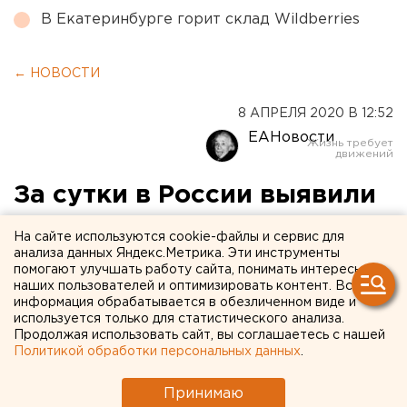
В Екатеринбурге горит склад Wildberries
← НОВОСТИ
8 АПРЕЛЯ 2020 В 12:52
ЕАНовости
За сутки в России выявили
1175 новых случаев
На сайте используются cookie-файлы и сервис для
заражения коронавирусом,
анализа данных Яндекс.Метрика. Эти инструменты
помогают улучшать работу сайта, понимать интересы
умерли пять человек
наших пользователей и оптимизировать контент. Вся
информация обрабатывается в обезличенном виде и
используется только для статистического анализа.
Продолжая использовать сайт, вы соглашаетесь с нашей
Политикой обработки персональных данных
.
Принимаю