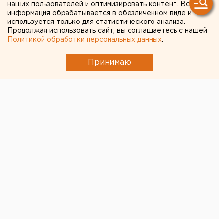
наших пользователей и оптимизировать контент. Вся
депортировали из России
информация обрабатывается в обезличенном виде и
используется только для статистического анализа.
МИД призвал россиян готовиться к затяжной
Продолжая использовать сайт, вы соглашаетесь с нашей
войне
Политикой обработки персональных данных
.
Принимаю
← НОВОСТИ
9 АПРЕЛЯ 2020 В 13:00
ЕАНовости
Музей ИЗО выпустил обои
на смартфон с
произведениями
Айвазовского, Челомми и
Седухина