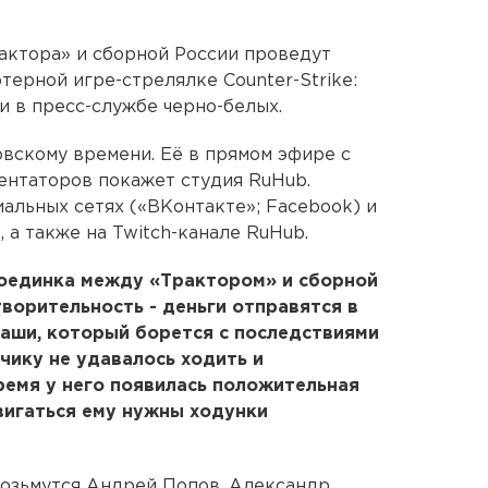
рактора» и сборной России проведут
терной игре-стрелялке Counter-Strike:
ли в пресс-службе черно-белых.
овскому времени. Её в прямом эфире с
ентаторов покажет студия RuHub.
иальных сетях («ВКонтакте»; Facebook) и
 а также на Twitch-канале RuHub.
поединка между «Трактором» и сборной
творительность - деньги отправятся в
аши, который борется с последствиями
чику не удавалось ходить и
время у него появилась положительная
вигаться ему нужны ходунки
возьмутся Андрей Попов, Александр