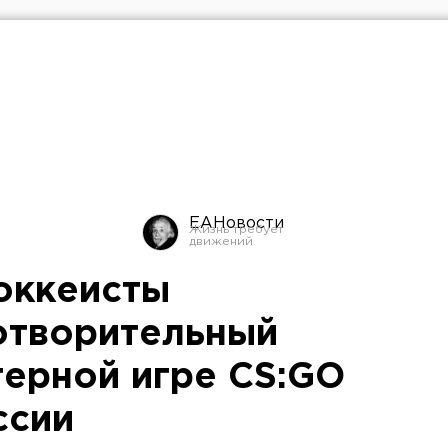
ЕАНовости
оккеисты
отворительный
терной игре CS:GO
ссии