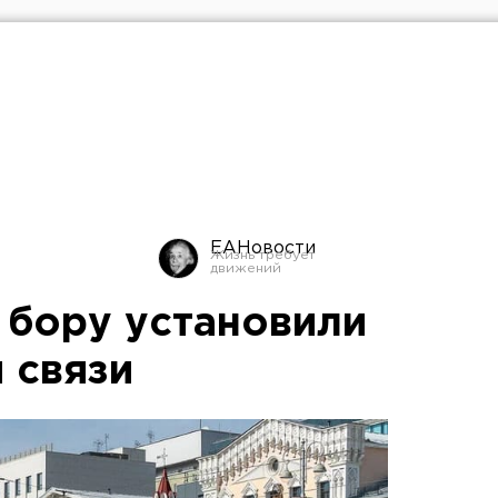
ЕАНовости
 бору установили
 связи