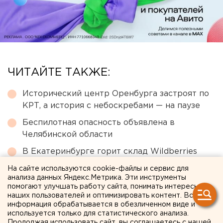
ЧИТАЙТЕ ТАКЖЕ:
Исторический центр Оренбурга застроят по
КРТ, а история с небоскребами — на паузе
Беспилотная опасность объявлена в
Челябинской области
В Екатеринбурге горит склад Wildberries
Сгоревший квартал в центре Оренбурга
На сайте используются cookie-файлы и сервис для
анализа данных Яндекс.Метрика. Эти инструменты
застроят
помогают улучшать работу сайта, понимать интересы
наших пользователей и оптимизировать контент. Вся
Ракетная опасность объявлена в
информация обрабатывается в обезличенном виде и
Оренбургской области и Башкирии
используется только для статистического анализа.
Продолжая использовать сайт, вы соглашаетесь с нашей