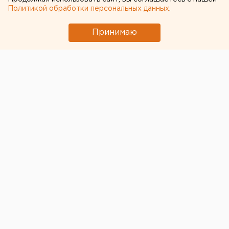
Политикой обработки персональных данных
.
← НОВОСТИ
Принимаю
22 АПРЕЛЯ 2020 В 08:31
ЕАНовости
В США предсказали новую
более сложную вспышку
коронавируса