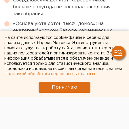
Свердловский депутат Коробейников
больше полугода не посещал заседания
заксобрания
«Основа уюта сотен тысяч домов»: на
екатеринбургском Заводе керамических
изделий наградили лучших сотрудников
На сайте используются cookie-файлы и сервис для
анализа данных Яндекс.Метрика. Эти инструменты
Китайские перевозчики потеснили
помогают улучшать работу сайта, понимать интересы
наших пользователей и оптимизировать контент. Вся
российские компании с внутреннего рынка
информация обрабатывается в обезличенном виде и
используется только для статистического анализа.
Продолжая использовать сайт, вы соглашаетесь с нашей
← НОВОСТИ
Политикой обработки персональных данных
.
22 АПРЕЛЯ 2020 В 12:07
Принимаю
ЕАНовости
«Уралмеханобр»
разработал новые решения
для челябинского