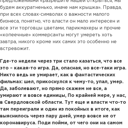
предложениями «разрешите нашей открыться, мы
будем аккуратненько, иначе нам крышка». Правда,
при всех словах-символах о важности малого
бизнеса, понятно, что власти он мало интересен и
все эти торговцы цветами, парикмахеры и прочие
«копеечные» коммерсанты могут умереть хоть
завтра, никого кроме них самих это особенно не
встревожит.
Где-то недели через три стало казаться, что все
это – какая-то игра. Да, опасная, но все-таки игра.
Никто ведь не умирает, как в фантастических
фильмах: шел, прикоснулся к чему-то, упал, умер.
Да, заболевают, но прямо скажем не все, а
умирают и вовсе единицы, По крайней мере, у нас,
в Свердловской области. Тут еще и власти что-то
там переиграли и один из покойных в итоге, как
выяснилось через пару дней, умер вовсе не от
коронавируса. Поди пойми, от чего они на самом