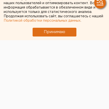
продезинфицируют свыше
наших пользователей и оптимизировать контент. Вся
информация обрабатывается в обезличенном виде и
18 тысяч домов
используется только для статистического анализа.
Продолжая использовать сайт, вы соглашаетесь с нашей
Политикой обработки персональных данных
.
Принимаю
С 1 по 11 мая в Свердловской области уборка
подъездов с применением дезинфицирующих