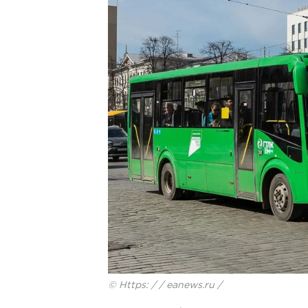
© Https: / / eanews.ru /