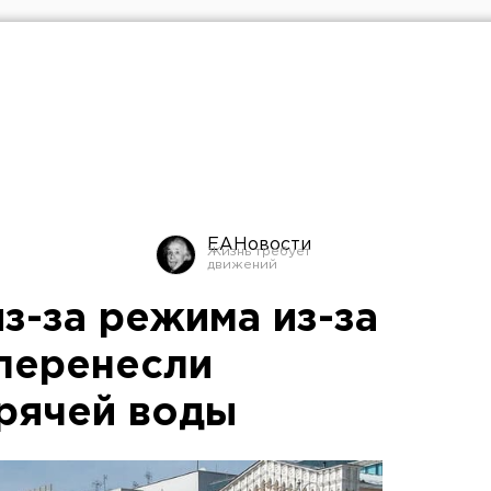
ЕАНовости
з-за режима из-за
перенесли
рячей воды