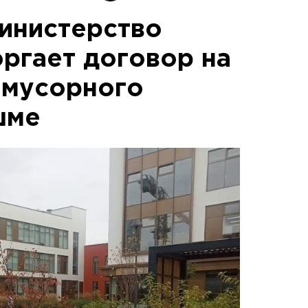
инистерство
оргает договор на
 мусорного
шме