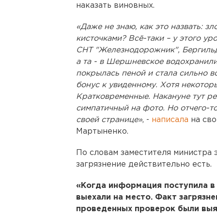
наказать виновных.
«Даже не знаю, как это назвать: з
кисточками? Всё-таки – у этого уро
СНТ "Железнодорожник", Бергильда,
а та - в Шершневское водохранили
покрылась пеной и стала сильно в
бонус к увиденному. Хотя некотор
Кратковременные. Накануне тут ре
симпатичный на фото. Но отчего-то
своей странице»
, -
написала
на св
Мартыненко.
По словам заместителя министра 
загрязнение действительно есть.
«Когда информация поступила в 
выехали на место. Факт загрязне
проведенных проверок были выя