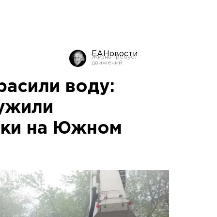
ЕАНовости
расили воду:
ужили
еки на Южном