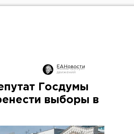
ЕАНовости
епутат Госдумы
енести выборы в