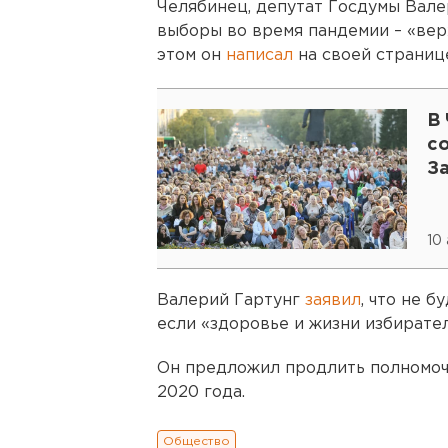
Челябинец, депутат Госдумы Валер
выборы во время пандемии – «вер
этом он
написал
на своей страниц
В
с
З
10
Валерий Гартунг
заявил
, что не 
если «здоровье и жизни избирател
Он предложил продлить полномоч
2020 года.
Общество