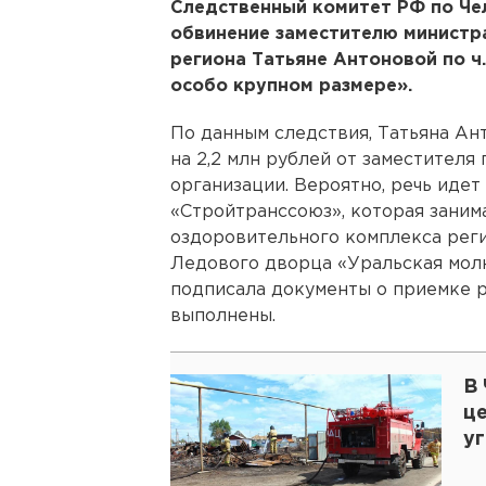
Следственный комитет РФ по Че
обвинение заместителю министр
региона Татьяне Антоновой по ч.
особо крупном размере».
По данным следствия, Татьяна Ант
на 2,2 млн рублей от заместител
организации. Вероятно, речь иде
«Стройтранссоюз», которая заним
оздоровительного комплекса рег
Ледового дворца «Уральская молни
подписала документы о приемке р
выполнены.
В
ц
у