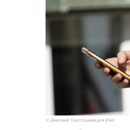
© Дмитрий Толстошеев для ЕАН