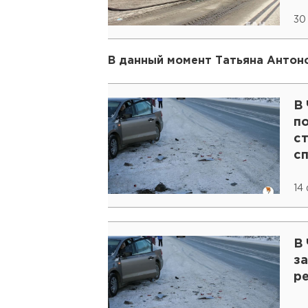
30
В данный момент Татьяна Антоно
В
п
с
с
14
В
з
р