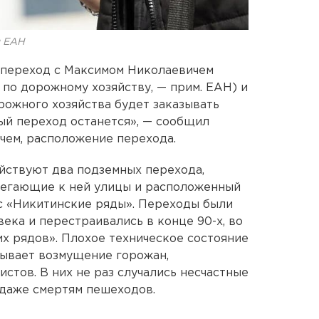
я ЕАН
 переход с Максимом Николаевичем
по дорожному хозяйству, — прим. ЕАН) и
рожного хозяйства будет заказывать
ный переход останется», — сообщил
очем, расположение перехода.
йствуют два подземных перехода,
егающие к ней улицы и расположенный
 «Никитинские ряды». Переходы были
ека и перестраивались в конце 90-х, во
х рядов». Плохое техническое состояние
зывает возмущение горожан,
стов. В них не раз случались несчастные
 даже смертям пешеходов.