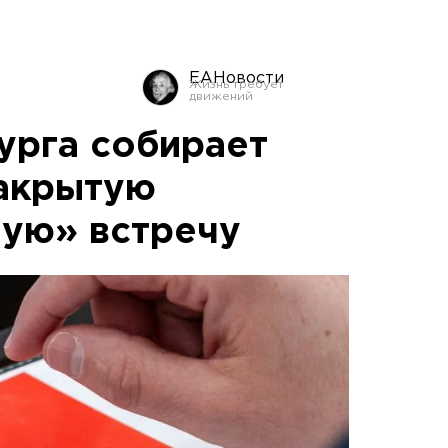
ЕАНовости
урга собирает
закрытую
ую» встречу