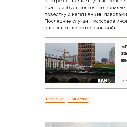
центре составляет 1,5 тыс. челове
Екатеринбург постоянно попадае
повестку с негативными поводами
Последние случаи – массовое инф
и в госпитале ветеранов войн.
В
за
в
13
Политика
Общество