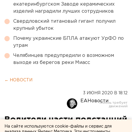
екатеринбургском Заводе керамических
изделий наградили лучших сотрудников
Свердловский титановый гигант получил
крупный убыток
Почему украинские БПЛА атакуют УрФО по
утрам
Челябинцев предупредили о возможном
выходе из берегов реки Миасс
← НОВОСТИ
3 ИЮНЯ 2020 В 18:12
ЕАНовости
Водители части подстанций
На сайте используются cookie-файлы и сервис для
"скорой" в Екатеринбурге
анализа данных Яндекс.Метрика. Эти инструменты