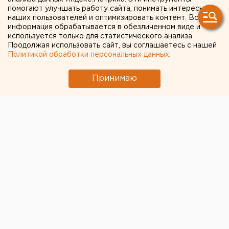
помогают улучшать работу сайта, понимать интересы
все еще не получили
наших пользователей и оптимизировать контент. Вся
"путинские" премии
информация обрабатывается в обезличенном виде и
используется только для статистического анализа.
Продолжая использовать сайт, вы соглашаетесь с нашей
Политикой обработки персональных данных
.
Принимаю
© Фото из открытых источников