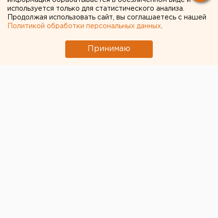
информация обрабатывается в обезличенном виде и
В Свердловской области пересчитали
используется только для статистического анализа.
доплаты к пенсиям летчикам и шахтерам
Продолжая использовать сайт, вы соглашаетесь с нашей
Политикой обработки персональных данных
.
← НОВОСТИ
Принимаю
5 ИЮНЯ 2020 В 11:05
ЕАНовости
Поссорилась с бабушкой и
ушла: в Екатеринбурге
нашлась пропавшая 17-
летняя девушка