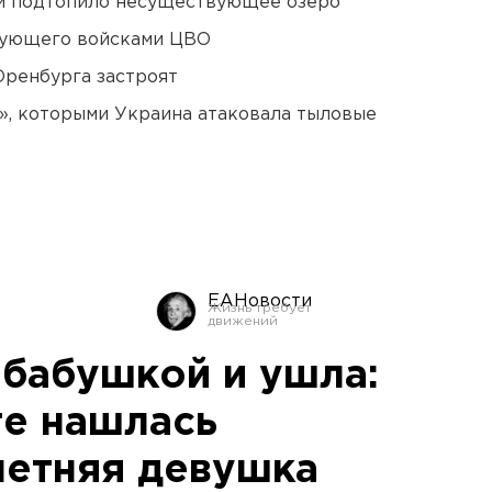
ти подтопило несуществующее озеро
дующего войсками ЦВО
Оренбурга застроят
», которыми Украина атаковала тыловые
ЕАНовости
 бабушкой и ушла:
ге нашлась
летняя девушка