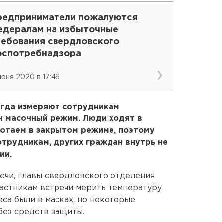
редприниматели пожалуются
едералам на избыточные
ребования свердловского
оспотребнадзора
июня 2020 в 17:46
сегда измеряют сотрудникам
н масочный режим. Люди ходят в
ботаем в закрытом режиме, поэтому
трудникам, других граждан внутрь не
ии.
речи, главы свердловского отделения
астникам встречи мерить температуру
еса были в масках, но некоторые
без средств защиты.