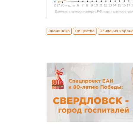
Экономика
Общество
Эпидемия корон