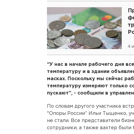
П
ф
т
Р
4 
“У нас в начале рабочего дня в
температуру и в здании объявле
масках. Поскольку мы сейчас ра
температуру измеряют только со
пускают”, - сообщили в управлен
По словам другого участника вст
"Опоры России” Ильи Тыщенко, уч
не стали. Все представители бизн
сотрудники, а также вахтер были 