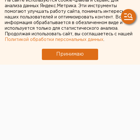
На сайте используются cookie-файлы и сервис для
погибшими
анализа данных Яндекс.Метрика. Эти инструменты
помогают улучшать работу сайта, понимать интересы
наших пользователей и оптимизировать контент. Вся
информация обрабатывается в обезличенном виде и
используется только для статистического анализа.
Продолжая использовать сайт, вы соглашаетесь с нашей
Политикой обработки персональных данных
.
Принимаю
© Vk.com / incident_ku
В Свердловской области под Каменском-Уральским
сегодня днем произошло ДТП, в результате