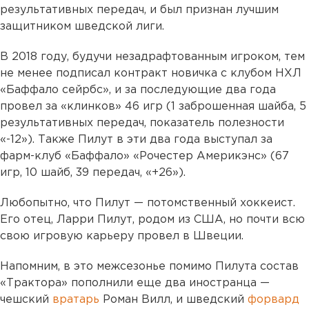
результативных передач, и был признан лучшим
защитником шведской лиги.
В 2018 году, будучи незадрафтованным игроком, тем
не менее подписал контракт новичка с клубом НХЛ
«Баффало сейрбс», и за последующие два года
провел за «клинков» 46 игр (1 заброшенная шайба, 5
результативных передач, показатель полезности
«-12»). Также Пилут в эти два года выступал за
фарм-клуб «Баффало» «Рочестер Америкэнс» (67
игр, 10 шайб, 39 передач, «+26»).
Любопытно, что Пилут — потомственный хоккеист.
Его отец, Ларри Пилут, родом из США, но почти всю
свою игровую карьеру провел в Швеции.
Напомним, в это межсезонье помимо Пилута состав
«Трактора» пополнили еще два иностранца —
чешский
вратарь
Роман Вилл, и шведский
форвард