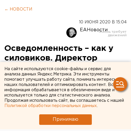
← НОВОСТИ
10 ИЮНЯ 2020 В 15:04
ЕАНовости
Осведомленность – как у
силовиков. Директор
ЦПКиО Кейльман ответила
На сайте используются cookie-файлы и сервис для
анализа данных Яндекс.Метрика. Эти инструменты
на обвинения в свой адрес
помогают улучшать работу сайта, понимать интересы
наших пользователей и оптимизировать контент. Вся
информация обрабатывается в обезличенном виде и
используется только для статистического анализа.
Продолжая использовать сайт, вы соглашаетесь с нашей
Политикой обработки персональных данных
.
Принимаю