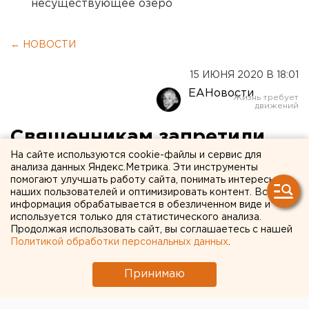
несуществующее озеро
← НОВОСТИ
15 ИЮНЯ 2020 В 18:01
ЕАНовости
Священникам запретили
На сайте используются cookie-файлы и сервис для
вести службы с
анализа данных Яндекс.Метрика. Эти инструменты
запрещенным Сергием. Суд
помогают улучшать работу сайта, понимать интересы
наших пользователей и оптимизировать контент. Вся
над схиигуменом
информация обрабатывается в обезличенном виде и
используется только для статистического анализа.
перенесен
Продолжая использовать сайт, вы соглашаетесь с нашей
Политикой обработки персональных данных
.
Принимаю