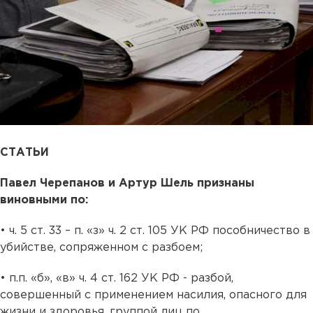
СТАТЬИ
Павел Черепанов и Артур Шель признаны
виновными по:
• ч. 5 ст. 33 – п. «з» ч. 2 ст. 105 УК РФ пособничество в
убийстве, сопряженном с разбоем;
• п.п. «б», «в» ч. 4 ст. 162 УК РФ - разбой,
совершенный с применением насилия, опасного для
жизни и здоровья, группой лиц по