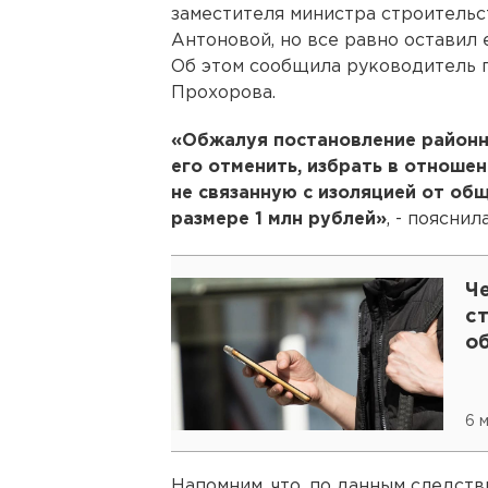
заместителя министра строительс
Антоновой, но все равно оставил 
Об этом сообщила руководитель 
Прохорова.
«Обжалуя постановление районн
его отменить, избрать в отноше
не связанную с изоляцией от общ
размере 1 млн рублей»
, - поясни
Ч
с
о
6 
Напомним, что, по данным следств