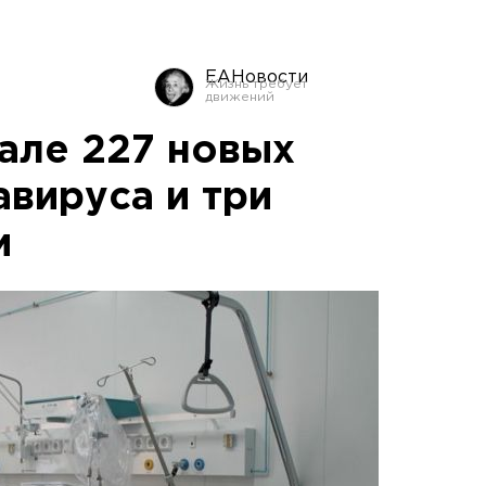
ЕАНовости
але 227 новых
авируса и три
и