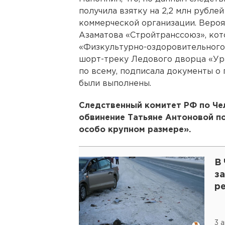
получила взятку на 2,2 млн рубле
коммерческой организации. Вероя
Азаматова «Стройтранссоюз», кот
«Физкультурно-оздоровительного
шорт-треку Ледового дворца «Ура
по всему, подписала документы о
были выполнены.
Следственный комитет РФ по Че
обвинение Татьяне Антоновой по
особо крупном размере».
В
з
р
3 