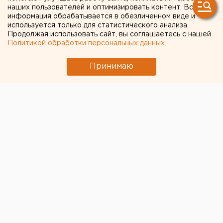
коронавирусом
наших пользователей и оптимизировать контент. Вся
приближается к 600
информация обрабатывается в обезличенном виде и
используется только для статистического анализа.
Продолжая использовать сайт, вы соглашаетесь с нашей
Политикой обработки персональных данных
.
Принимаю
В Зауралье за минувшие сутки зарегистрировано 20
новых случаев COVID-19. Большинство заболевших –