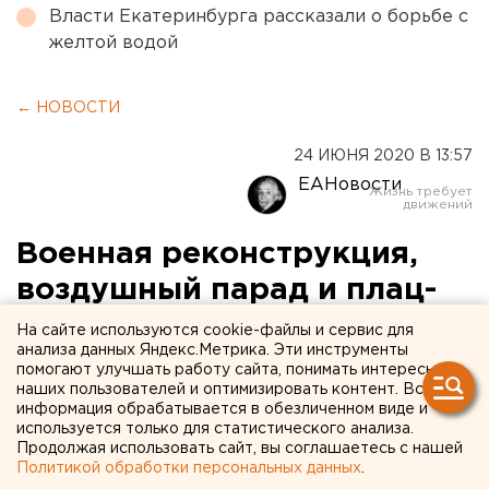
Власти Екатеринбурга рассказали о борьбе с
желтой водой
← НОВОСТИ
24 ИЮНЯ 2020 В 13:57
ЕАНовости
Военная реконструкция,
воздушный парад и плац-
концерт: как прошел парад
На сайте используются cookie-файлы и сервис для
анализа данных Яндекс.Метрика. Эти инструменты
в Екатеринбурге (ФОТО)
помогают улучшать работу сайта, понимать интересы
наших пользователей и оптимизировать контент. Вся
информация обрабатывается в обезличенном виде и
используется только для статистического анализа.
Продолжая использовать сайт, вы соглашаетесь с нашей
Политикой обработки персональных данных
.