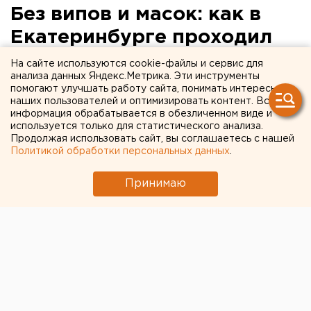
Без випов и масок: как в
Екатеринбурге проходил
царский крестный ход
На сайте используются cookie-файлы и сервис для
анализа данных Яндекс.Метрика. Эти инструменты
(ФОТО)
помогают улучшать работу сайта, понимать интересы
наших пользователей и оптимизировать контент. Вся
информация обрабатывается в обезличенном виде и
используется только для статистического анализа.
Продолжая использовать сайт, вы соглашаетесь с нашей
Политикой обработки персональных данных
.
Принимаю