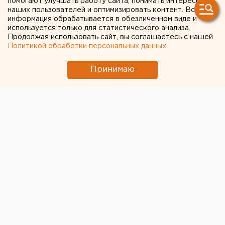
помогают улучшать работу сайта, понимать интересы
принимать туристов
наших пользователей и оптимизировать контент. Вся
информация обрабатывается в обезличенном виде и
используется только для статистического анализа.
Продолжая использовать сайт, вы соглашаетесь с нашей
Политикой обработки персональных данных
.
Принимаю
© Pixabay.com
В посольстве России в Анкаре рассказали, что
ожидает российских туристов по прилету в Турцию.