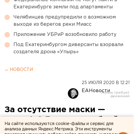
Екатеринбурге земли под апартаменты
Челябинцев предупредили о возможном
выходе из берегов реки Миасс
Приложение УБРиР возобновило работу
Под Екатеринбургом диверсанты взорвали
создателя дрона «Упырь»
← НОВОСТИ
25 ИЮЛЯ 2020 В 12:21
ЕАНовости
За отсутствие маски —
штраф 9,3 тысячи рублей:
На сайте используются cookie-файлы и сервис для
как в Турции будут
анализа данных Яндекс.Метрика. Эти инструменты