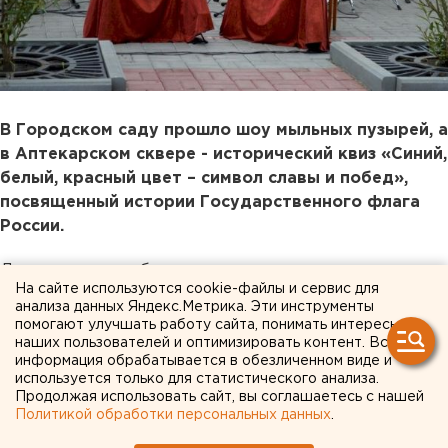
В Городском саду прошло шоу мыльных пузырей, а
в Аптекарском сквере - исторический квиз «Синий,
белый, красный цвет – символ славы и побед»,
посвященный истории Государственного флага
России.
Для горожан, любящих живопись, сотрудники
На сайте используются cookie-файлы и сервис для
Курганского областного художественного музея
анализа данных Яндекс.Метрика. Эти инструменты
устроили в Горсаду пленэр с участием народного
помогают улучшать работу сайта, понимать интересы
художника РФ Германа Травникова, а также
наших пользователей и оптимизировать контент. Вся
информация обрабатывается в обезличенном виде и
выставки «Город, которого нет», «Курганские
используется только для статистического анализа.
художники о Кургане».
Продолжая использовать сайт, вы соглашаетесь с нашей
Политикой обработки персональных данных
.
Вечером прошел мини-концерт на катере «С днем