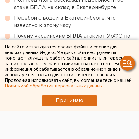
Полпред Жога рассказал подробности об
атаке БПЛА на склад в Екатеринбурге
Перебои с водой в Екатеринбурге: что
известно к этому часу
Почему украинские БПЛА атакуют УрФО по
утрам
На сайте используются cookie-файлы и сервис для
анализа данных Яндекс.Метрика. Эти инструменты
помогают улучшать работу сайта, понимать интересы
← НОВОСТИ
наших пользователей и оптимизировать контент. Вся
информация обрабатывается в обезличенном виде и
используется только для статистического анализа.
25 АВГУСТА 2020 В 10:45
Продолжая использовать сайт, вы соглашаетесь с нашей
ЕАНовости
Политикой обработки персональных данных
.
Принимаю
На Ямале нефтяники снова
нашли останки мамонта