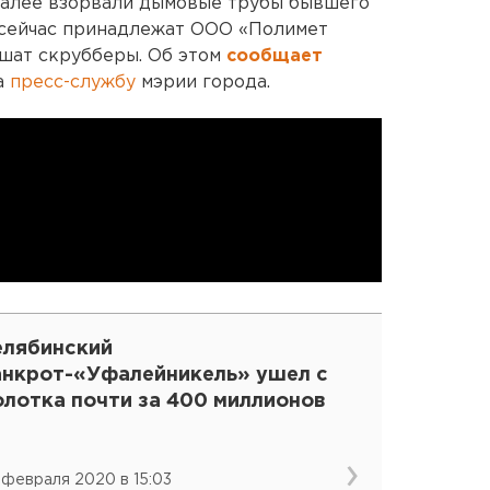
Уфалее взорвали дымовые трубы бывшего
 сейчас принадлежат ООО «Полимет
ушат скрубберы. Об этом
сообщает
а
пресс-службу
мэрии города.
елябинский
анкрот-«Уфалейникель» ушел с
олотка почти за 400 миллионов
 февраля 2020 в 15:03