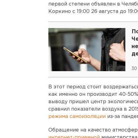
первой степени объявлен в Челяби
Коркино с 19:00 26 августа до 19:0
По
Ч
н
д
30
В этот период стоит воздержаться
как именно он производит 40-50%
выводу пришел центр экологическ
сравнил показатели воздуха в 201
режима самоизоляции
из-за панде
Обращение на качество атмосферн
интернет-приемной
министерства 