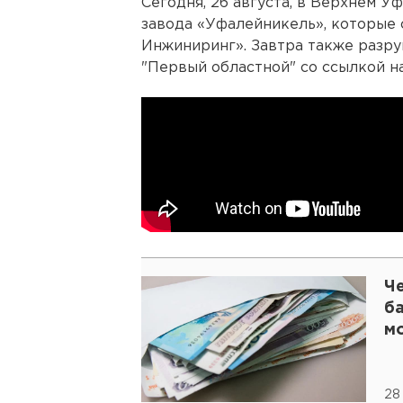
Сегодня, 26 августа, в Верхнем 
завода «Уфалейникель», которые
Инжиниринг». Завтра также разр
"Первый областной" со ссылкой н
Ч
б
м
28