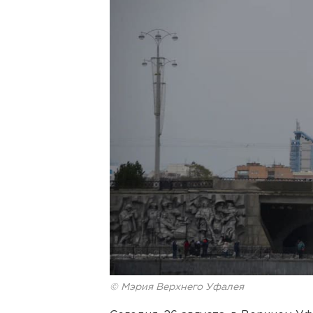
© Мэрия Верхнего Уфалея