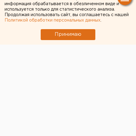
информация обрабатывается в обезличенном виде и
Беспилотная опасность объявлена в
используется только для статистического анализа.
Челябинской области
Продолжая использовать сайт, вы соглашаетесь с нашей
Политикой обработки персональных данных
.
Полпред Жога рассказал подробности об
атаке БПЛА на склад в Екатеринбурге
Принимаю
Очевидец рассказал про атаку на склад
Wildberries в Екатеринбурге
Свердловский депутат Коробейников
больше полугода не посещал заседания
заксобрания
В Wildberries рассказали о судьбе товаров на
горящем складе в Екатеринбурге
← НОВОСТИ
4 СЕНТЯБРЯ 2020 В 17:20
Валентина Попова