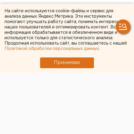
На сайте используются cookie-файлы и сервис для
11 СЕНТЯБРЯ 2020 В 15:20
анализа данных Яндекс.Метрика. Эти инструменты
ЕАНовости
помогают улучшать работу сайта, понимать интересы
наших пользователей и оптимизировать контент. Вся
информация обрабатывается в обезличенном виде и
В Челябинской области на
используется только для статистического анализа.
Продолжая использовать сайт, вы соглашаетесь с нашей
все выходные ввели режим
Политикой обработки персональных данных
.
неблагоприятных
Принимаю
метеоусловий