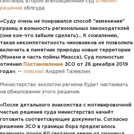
сентября, второй апелляционный суд
отменил
решение
облсуда.
«Суду очень не понравился способ "изменения"
границ и вольность региональных законодателей
(они кое-что забыли сделать)... К сожалению,
такая некомпетентность чиновников не позволила
включить в памятник природы новые территории
(Монахи и часть поймы Миасса). Суд полностью
отменил
Постановление
ЗСО от 26 декабря 2019
года»
, —
пояснил
Андрей Талевлин.
Министерство экологии региона будет настаивать
на обжаловании этого решения.
«После детального знакомства с мотивировочной
частью решения суда министерство начнёт
готовить соответсвующие документы. Согласно
решению ЗСО в границы бора предлагалось
включить почти 60 гектаров земли от урочища