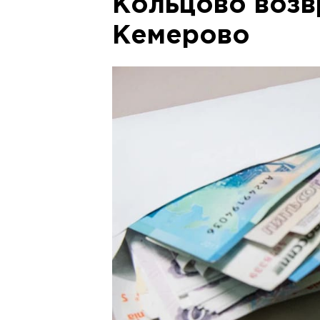
Кольцово возв
Кемерово