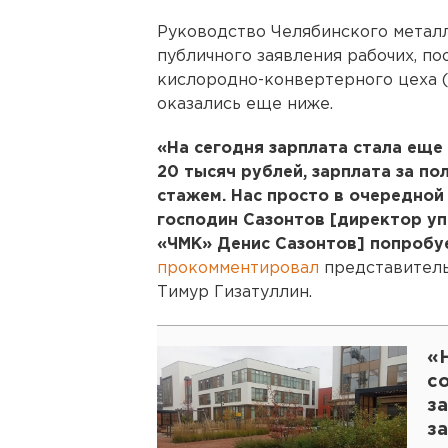
Руководство Челябинского металл
публичного заявления рабочих, п
кислородно-конвертерного цеха (
оказались еще ниже.
«На сегодня зарплата стала еще 
20 тысяч рублей, зарплата за по
стажем. Нас просто в очередной 
господин Сазонтов [директор у
«ЧМК» Денис Сазонтов] попробуе
прокомментировал
представитель
Тимур Гизатуллин.
«
с
з
з