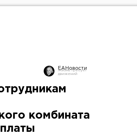
ЕАНовости
отрудникам
кого комбината
рплаты