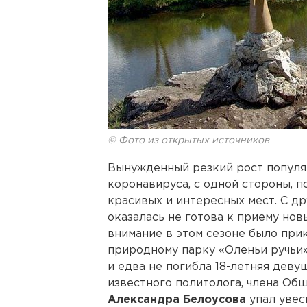
© Фото из открытых источников
Вынужденный резкий рост популяр
коронавируса, с одной стороны, по
красивых и интересных мест. С д
оказалась не готова к приему нов
внимание в этом сезоне было при
природному парку «Оленьи ручьи»,
и едва не погибла 18-летняя деву
известного политолога, члена Об
Александра Белоусова
упал увес