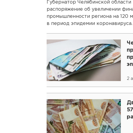
Губернатор Челябинской области
распоряжение об увеличении фин
промышленности региона на 120 
в период эпидемии коронавируса.
Ч
п
п
э
2 
Д
5
р