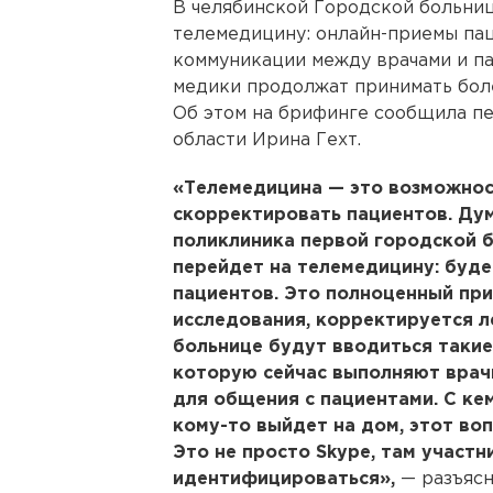
В челябинской Городской больниц
телемедицину: онлайн-приемы пац
коммуникации между врачами и п
медики продолжат принимать боле
Об этом на брифинге сообщила п
области Ирина Гехт.
«Телемедицина — это возможнос
скорректировать пациентов. Дум
поликлиника первой городской 
перейдет на телемедицину: буде
пациентов. Это полноценный при
исследования, корректируется л
больнице будут вводиться такие
которую сейчас выполняют врач
для общения с пациентами. С ке
кому-то выйдет на дом, этот во
Это не просто Skype, там участ
идентифицироваться»,
— разъясн