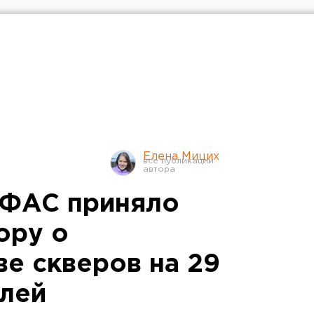
Елена Мицих
УФАС приняло
ору о
ве скверов на 29
лей