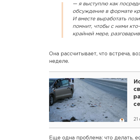
— я выступлю как посред
обсуждение в формате кру
И вместе выработать пози
помнит, чтобы с ними кто-
крайней мере, разговарив
Она рассчитывает, что встреча, в
неделе.
И
с
р
с
21
Еще одна проблема: что делать, е