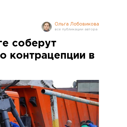
Ольга Лобовикова
ге соберут
по контрацепции в