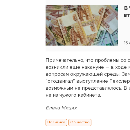
В
в
16
Примечательно, что проблемы со 
возникли еще накануне — в ходе 
вопросам окружающей среды. За
"отодвигал" выступление Текслера
возможным не представлялось. В 
не из чужого кабинета.
Елена Мицих
Политика
Общество