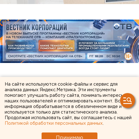
ЧИТАЙТЕ ТАКЖЕ:
На сайте используются cookie-файлы и сервис для
анализа данных Яндекс.Метрика. Эти инструменты
Ракетную опасность объявили в
помогают улучшать работу сайта, понимать интересы
наших пользователей и оптимизировать контент. Вся
Свердловской области
информация обрабатывается в обезличенном виде и
используется только для статистического анализа.
Исторический центр Оренбурга застроят по
Продолжая использовать сайт, вы соглашаетесь с нашей
КРТ, а история с небоскребами — на паузе
Политикой обработки персональных данных
.
Сгоревший квартал в центре Оренбурга
Принимаю
застроят