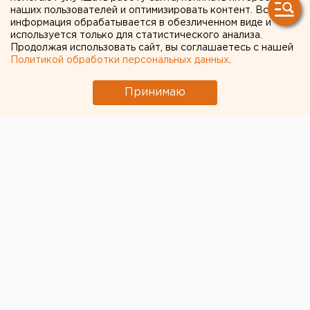
Дочь участника СВО разработала памятку по
наших пользователей и оптимизировать контент. Вся
информация обрабатывается в обезличенном виде и
льготам для ветеранов спецоперации
используется только для статистического анализа.
Продолжая использовать сайт, вы соглашаетесь с нашей
ВСУ атаковали склад Wildberries в
Политикой обработки персональных данных
.
Ленинградской области
В Академическом районе Екатеринбурга
Принимаю
запустили мощную насосную станцию
Паводок пришел в большинство районов
Екатеринбурга
Челябинцы жалуются на коричневую воду из
кранов
← НОВОСТИ
3 НОЯБРЯ 2020 В 10:37
Валентина Попова