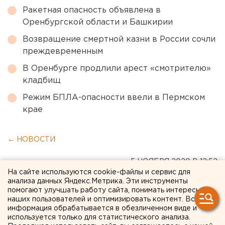
Ракетная опасность объявлена в
Оренбургской области и Башкирии
Возвращение смертной казни в России сочли
преждевременным
В Оренбурге продлили арест «смотрителю»
кладбищ
Режим БПЛА-опасности ввели в Пермском
крае
← НОВОСТИ
5 НОЯБРЯ 2020 В 12:52
На сайте используются cookie-файлы и сервис для
Мария Трускова
анализа данных Яндекс.Метрика. Эти инструменты
помогают улучшать работу сайта, понимать интересы
наших пользователей и оптимизировать контент. Вся
В красной зоне без
информация обрабатывается в обезличенном виде и
используется только для статистического анализа.
выходных: как тюменские