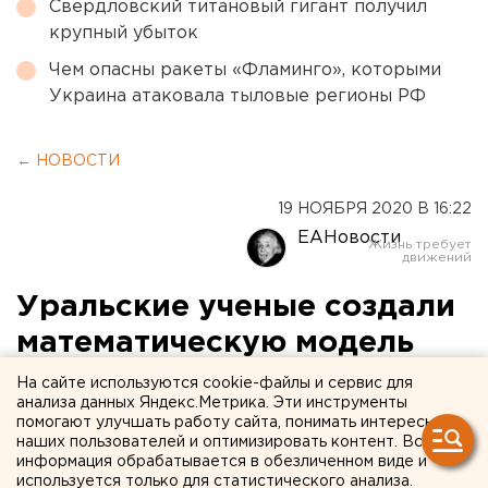
Свердловский титановый гигант получил
крупный убыток
Чем опасны ракеты «Фламинго», которыми
Украина атаковала тыловые регионы РФ
← НОВОСТИ
19 НОЯБРЯ 2020 В 16:22
ЕАНовости
Уральские ученые создали
математическую модель
сосудов человека
На сайте используются cookie-файлы и сервис для
анализа данных Яндекс.Метрика. Эти инструменты
помогают улучшать работу сайта, понимать интересы
наших пользователей и оптимизировать контент. Вся
информация обрабатывается в обезличенном виде и
используется только для статистического анализа.