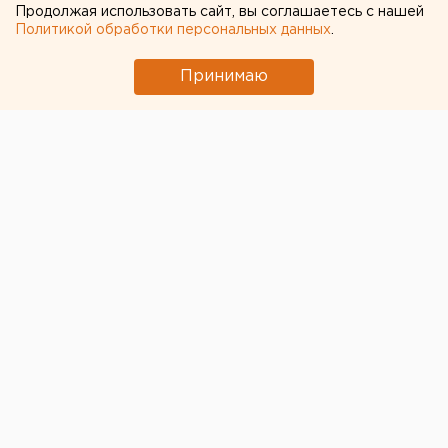
Продолжая использовать сайт, вы соглашаетесь с нашей
Политикой обработки персональных данных
.
Принимаю
Коллектив ученых из
Уральского государственного
медицинского университета
и
Уральского
федерального университета
совместно с
коллегами из Томского национального
исследовательского медицинского центра и
Манчестерского университета разработали
математическую модель коронарной артерии (по
ней насыщенная кислородом кровь течет к сердцу).