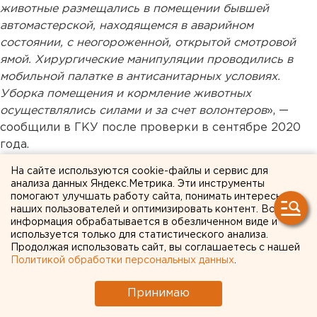
животные размещались в помещении бывшей
автомастерской, находящемся в аварийном
состоянии, с неогороженной, открытой смотровой
ямой. Хирургические манипуляции проводились в
мобильной палатке в антисанитарных условиях.
Уборка помещения и кормление животных
осуществлялись силами и за счет волонтеров
», —
сообщили в ГКУ после проверки в сентябре 2020
года.
На сайте используются cookie-файлы и сервис для
Активисты
жалуются
на своры собак, которые
анализа данных Яндекс.Метрика. Эти инструменты
нападают на людей.
помогают улучшать работу сайта, понимать интересы
наших пользователей и оптимизировать контент. Вся
информация обрабатывается в обезличенном виде и
Я увидел, как над животным
используется только для статистического анализа.
издеваются. Что делать?
Продолжая использовать сайт, вы соглашаетесь с нашей
Политикой обработки персональных данных
.
Принимаю
Важно!