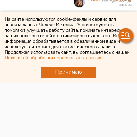
От подготовки к зиме до
На сайте используются cookie-файлы и сервис для
анализа данных Яндекс.Метрика. Эти инструменты
электрообеспечения
помогают улучшать работу сайта, понимать интересы
наших пользователей и оптимизировать контент. Вся
больниц: челябинский
информация обрабатывается в обезличенном виде и
используется только для статистического анализа.
губернатор и глава
Продолжая использовать сайт, вы соглашаетесь с нашей
«Россети Урал» обсудили
Политикой обработки персональных данных
.
вопросы развития
Принимаю
электросетевого
комплекса