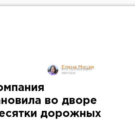
Елена Мицих
омпания
ановила во дворе
десятки дорожных