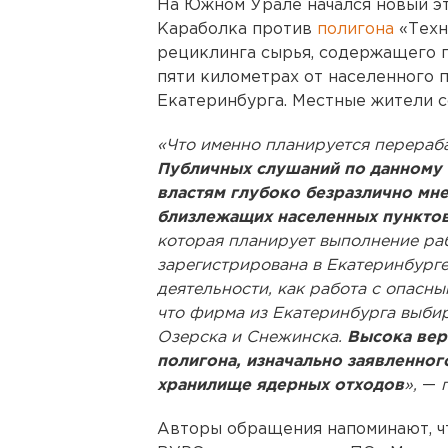
На Южном Урале начался новый эт
Караболка против
полигона
«Техн
рециклинга сырья, содержащего п
пяти километрах от населенного 
Екатеринбурга. Местные жители с
«Что именно планируется перераба
Публичных слушаний по данному 
властям глубоко безразлично мне
близлежащих населенных пункто
которая планирует выполнение раб
зарегистрирована в Екатеринбург
деятельности, как работа с опасны
что фирма из Екатеринбурга выби
Озерска и Снежинска.
Высока вер
полигона, изначально заявленног
хранилище ядерных отходов
»,
—
г
Авторы обращения напоминают, ч