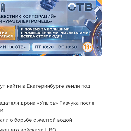
ут найти в Екатеринбурге земли под
оздателя дрона «Упырь» Ткачука после
ом
али о борьбе с желтой водой
дующего войсками ЦВО