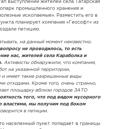
ап выступлений жителей села Татарская
опарк промышленного хранения и
олезные ископаемые». Разместить его в
пункта планирует компания «Геософт» из
оздали петицию.
тывать, на данный момент неизвестно.
вопросу не проводилось, то есть
ние нас, жителей села Караболка и
в.
Активисты обнаружили, что компания,
от на указанной территории,
е и имеет такие разрешенные виды
ми отходами. Кроме того, очень странно,
рает площадку вблизи городов ЗАТО
оятность того, что под видом мусорного
о властями, мы получим под боком
оворится в петиции.
то населенный пункт попадает в границы