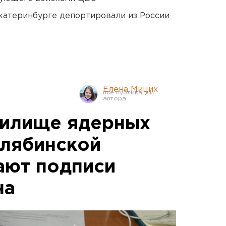
Екатеринбурге депортировали из России
Елена Мицих
нилище ядерных
елябинской
ают подписи
на