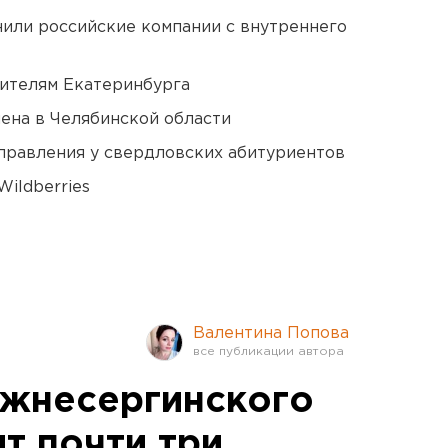
нили российские компании с внутреннего
ителям Екатеринбурга
ена в Челябинской области
правления у свердловских абитуриентов
ildberries
Валентина Попова
ижнесергинского
т почти три