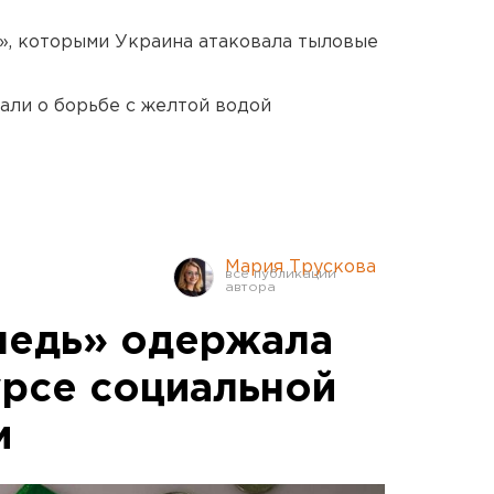
», которыми Украина атаковала тыловые
али о борьбе с желтой водой
Мария Трускова
медь» одержала
урсе социальной
и